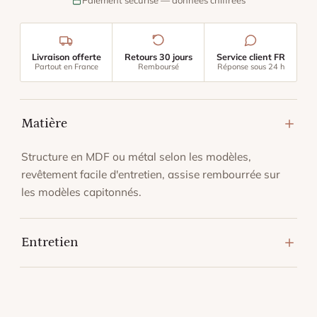
Paiement sécurisé — données chiffrées
Livraison offerte
Retours 30 jours
Service client FR
Partout en France
Remboursé
Réponse sous 24 h
Matière
Structure en MDF ou métal selon les modèles,
revêtement facile d'entretien, assise rembourrée sur
les modèles capitonnés.
Entretien
Dépoussiérez au chiffon doux. Nettoyez avec un
chiffon légèrement humide, sans produit abrasif.
Séchez aussitôt.