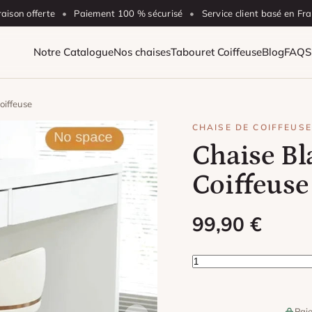
raison offerte
•
Paiement 100 % sécurisé
•
Service client basé en Fr
Notre Catalogue
Nos chaises
Tabouret Coiffeuse
Blog
FAQ
S
oiffeuse
CHAISE DE COIFFEUSE
Chaise Bl
Coiffeuse
99,90
€
quantité de Chaise Bla
Paie