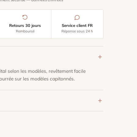
Retours 30 jours
Service client FR
Remboursé
Réponse sous 24 h
al selon les modèles, revêtement facile
bourrée sur les modèles capitonnés.
 doux. Nettoyez avec un chiffon légèrement
rasif. Séchez aussitôt.