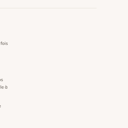
fois
os
le à
e