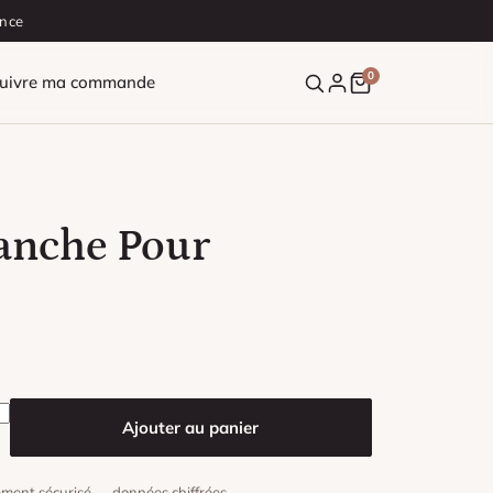
ance
0
uivre ma commande
anche Pour
nche Pour Coiffeuse
Ajouter au panier
ment sécurisé — données chiffrées