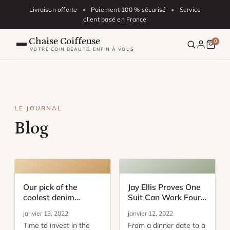
Aller au contenu
Livraison offerte
•
Paiement 100 % sécurisé
•
Service
client basé en France
Chaise Coiffeuse
0
VOTRE COIN BEAUTÉ, ENFIN À VOUS
Notre Catalogue
Nos chaises
LE JOURNAL
Blog
Tabouret Coiffeuse
Blog
FAQ
Our pick of the
Jay Ellis Proves One
coolest denim
Suit Can Work Four
jackets this season
Different Ways
Suivre ma commande
janvier 13, 2022
janvier 12, 2022
Time to invest in the
From a dinner date to a