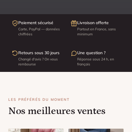
Paiement sécurisé
Livraison offerte
Carte, PayPal — données
Partout en France, sans
chiffrées
minimum
Retours sous 30 jours
Une question ?
Changé d'avis ? On vous
Réponse sous 24 h, en
rembourse
français
LES PRÉFÉRÉS DU MOMENT
Nos meilleures ventes